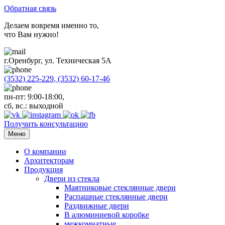
Обратная связь
Делаем вовремя именно то,
что Вам нужно!
г.Оренбург, ул. Техническая 5А
(3532)
225-229
,
(3532)
60-17-46
пн-пт: 9:00-18:00,
сб, вс.: выходной
Получить консультацию
Меню
О компании
Архитекторам
Продукция
Двери из стекла
Маятниковые стеклянные двери
Распашные стеклянные двери
Раздвижные двери
В алюминиевой коробке
межкомнатные