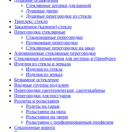
Душевые ограждения
Стеклянные шторки для ванной
Душевые двери
Душевые перегородки из стекла
Триплекс стекло
Закаленное (каленое) стекло
Перегородки стеклянные
Стационарные перегородки
Раздвижные перегородки
Стеклянные перегородки на заказ
Алюминиевые стеклянные перегородки
Стеклянные ограждения для лестниц в Оренбурге
Изделия из стекла и зеркала
Изделия из стекла
Изделия из зеркал
Безрамное остекление
Входные группы под ключ
Перегородки сантехнические, cантехкабины
Перегородки для писcуаров
Роллеты и рольставни
Ролеты на гараж
Рольставни на окна
Рольставни на двери
Рольставни с перфорированным профилем
Секционные ворота