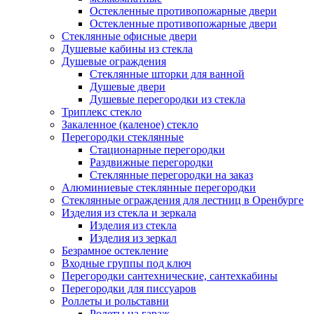
Остекленные противопожарные двери
Остекленные противопожарные двери
Стеклянные офисные двери
Душевые кабины из стекла
Душевые ограждения
Стеклянные шторки для ванной
Душевые двери
Душевые перегородки из стекла
Триплекс стекло
Закаленное (каленое) стекло
Перегородки стеклянные
Стационарные перегородки
Раздвижные перегородки
Стеклянные перегородки на заказ
Алюминиевые стеклянные перегородки
Стеклянные ограждения для лестниц в Оренбурге
Изделия из стекла и зеркала
Изделия из стекла
Изделия из зеркал
Безрамное остекление
Входные группы под ключ
Перегородки сантехнические, cантехкабины
Перегородки для писcуаров
Роллеты и рольставни
Ролеты на гараж