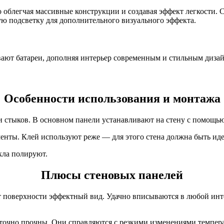
 облегчая массивные конструкции и создавая эффект легкости. 
ную подсветку для дополнительного визуального эффекта.
вают батареи, дополняя интерьер современным и стильным диза
Особенности использования и монтажа
 стыков. В основном панели устанавливают на стену с помощь
нты. Клей используют реже — для этого стена должна быть иде
кла полируют.
Плюсы стеновых панелей
т поверхности эффектный вид. Удачно вписываются в любой инт
точно прочны. Они справляются с резкими изменениями температ